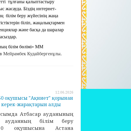
летті тұлғаны қалыптастыру
 жасауда. Біздің интернет-
ң білім беру жүйесінің жаңа
стіктерін біліп, жаңалықтармен
нциялар және басқа да шаралар
асыздар.
ның білім бөлімі» ММ
в Мейрамбек Кудайбергенұлы
.
12.06.2026
50 оқушысы "Ақниет" қорынан
е керек-жарақтарын алды
усымда Атбасар ауданының
е ауданның білім беру
50 оқушысына Астана