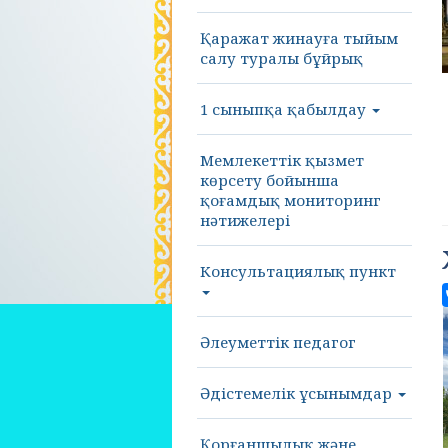
Қаражат жинауға тыйым
салу туралы бұйрық
1 сыныпқа қабылдау
Мемлекеттік қызмет
көрсету бойынша
қоғамдық мониторинг
нәтижелері
Консультациялық пункт
Әлеуметтік педагог
Әдістемелік ұсынымдар
Қорғаншылық және