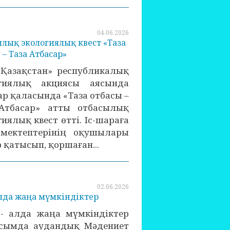
04.06.2026
лық экологиялық квест «Таза
 – Таза Атбасар»
 Қазақстан» республикалық
огиялық акциясы аясында
ар қаласында «Таза отбасы –
Атбасар» атты отбасылық
иялық квест өтті. Іс-шараға
мектептерінің оқушылары
қатысып, қоршаған...
02.06.2026
лда жаңа мүмкіндіктер
- алда жаңа мүмкіндіктер
сымда аудандық Мәдениет