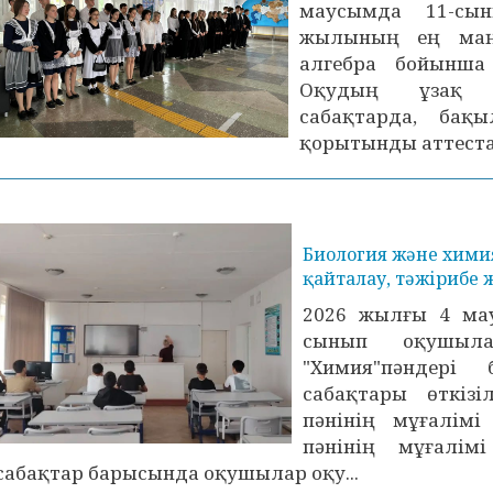
маусымда 11-сы
жылының ең маң
алгебра бойынша
Оқудың ұзақ ж
сабақтарда, бақ
қорытынды аттестат
Биология және хими
қайталау, тәжірибе 
2026 жылғы 4 ма
сынып оқушыла
"Химия"пәндері
сабақтары өткізі
пәнінің мұғалімі
пәнінің мұғалім
сабақтар барысында оқушылар оқу...