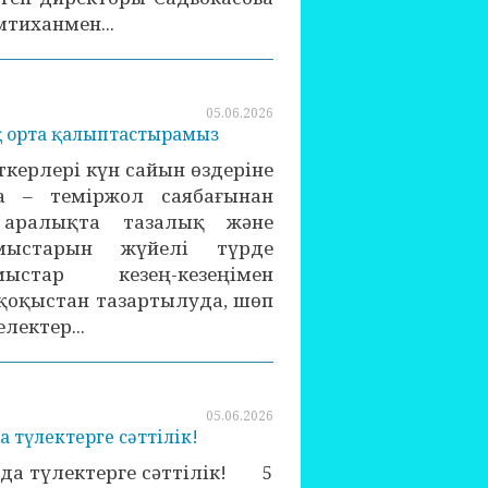
мтиханмен...
05.06.2026
қ орта қалыптастырамыз
ткерлері күн сайын өздеріне
та – теміржол саябағынан
і аралықта тазалық және
мыстарын жүйелі түрде
ыстар кезең-кезеңімен
қоқыстан тазартылуда, шөп
ектер...
05.06.2026
 түлектерге сәттілік!
да түлектерге сәттілік! 5