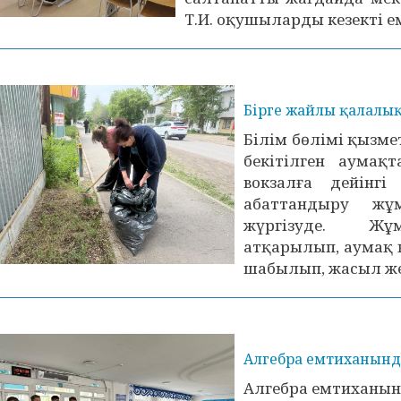
Т.И. оқушыларды кезекті е
Бірге жайлы қалалы
Білім бөлімі қызме
бекітілген аумақ
вокзалға дейінг
абаттандыру жұ
жүргізуде. Жұм
атқарылып, аумақ 
шабылып, жасыл жел
Алгебра емтиханында
Алгебра емтиханын