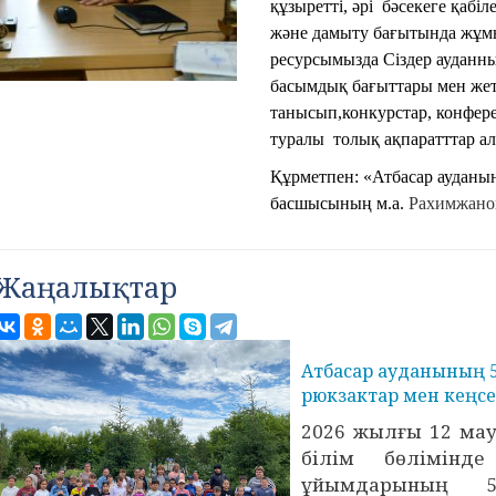
құзыретті, әрі бәсекеге қабі
және дамыту бағытында жұмыс
ресурсымызда Сіздер ауданны
басымдық бағыттары мен жеті
танысып,конкурстар, конфере
туралы толық ақпаратттар ал
Құрметпен: «Атбасар ауданы
басшысының м.а.
Рахимжано
Жаңалықтар
Атбасар ауданының 
рюкзактар мен кеңс
2026 жылғы 12 ма
білім бөлімінд
ұйымдарының 