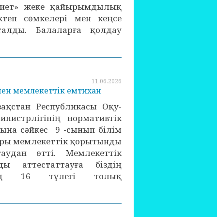
ниет» жеке қайырымдылық
теп сөмкелері мен кеңсе
талды. Балаларға қолдау
11.06.2026
нен мемлекеттік емтихан
зақстан Республикасы Оқу-
инистрлігінің нормативтік
ына сәйкес 9 -сынып білім
ры мемлекеттік қорытынды
таудан өтті. Мемлекеттік
ды аттестаттауға біздің
тің 16 түлегі толық