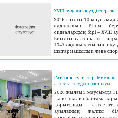
XVIII аудандық үздіктер слет
2026 жылғы 10 маусымда 
ауданының білім бер
оқиғалардың бірі – XVIII а
Биылғы салтанатты шарағ
1047 оқушы қатысып, оқу ү
шығармашылық және спорт
Сәттілік, түлектер! Мемлек
аттестаттаудың басталуы
2026 жылғы 5 маусымда 1
және анализ бастамалары
қорытынды аттестатт
ауылының жалпы білі
салтанатты жағдайда мек