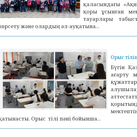
қаласындағы «Ақ
қоры ұсынған мек
тауарлары табыс
көрсету және олардың әл-ауқатына...
Орыс тілі
Бүгін Қа
ағарту м
құжаттар
алушыла
аттестат
қорытын
мектеп
қатынасты. Орыс тілі пәні бойынша...