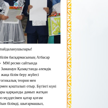
т пайдаланушылары!
білім басқармасының Атбасар
»
ММ ресми сайтында
Заманауи Қазақстанда әлемдік
 жаңа білім беру жүйесі
агогикалық теория мен
ермен қошталып отыр. Бүгінгі күні
тары қарқынды дамып жатқан
 өз мүддесімен қатар қоғам
айын білімді, шығармашыл,