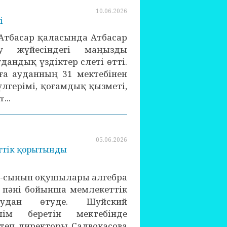
10.06.2026
і
Атбасар қаласында Атбасар
у жүйесіндегі маңызды
удандық үздіктер слеті өтті.
а ауданның 31 мектебінен
лгерімі, қоғамдық қызметі,
...
05.06.2026
еттік қорытынды
1-сынып оқушылары алгебра
 пәні бойынша мемлекеттік
аудан өтуде. Шуйский
м беретін мектебінде
теп директоры Садвокасова