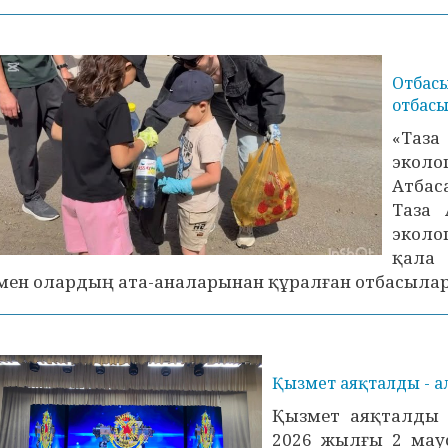
Отбасы
отбасы
«Таза
экол
Атбас
Таза 
эколог
қала 
мен олардың ата-аналарынан құралған отбасылар 
Қызмет аяқталды - а
Қызмет аяқталды 
2026 жылғы 2 мау