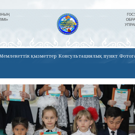
СЫНЫҢ
ГОС
ЛІМІ»
ОБР
УПРА
Мемлекеттік қызметтер
Консультациялық пункт
Фотог