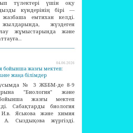
нып түлектері үшін оқу
ызды күндерінің бірі —
 жазбаша емтихан келді.
ылдарында, жүздеген
ылау жұмыстарында және
тауға...
04.06.2026
я бойынша жазғы мектеп:
және жаңа білімдер
усымда № 3 ЖББМ-де 8-9
рына "Биология" және
 бойынша жазғы мектеп
лді. Сабақтарды биология
 И.в. Яськова және химия
і А. Сыздықова жүргізді.