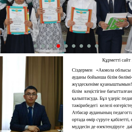
Құрметті сай
Сіздермен «Акмола облысы 
ауданы бойынша білім бөлімі
жүздескеніме қуаныштымын! 
білім кеңістігіне бағытталған
қалыптасуда. Бұл үдеріс пед
тәжірибедегі келелі өзгеріст
Атбасар ауданының педагог
ортада өмір сүруге қабілетті,
мүддесін де өзектендіруге д