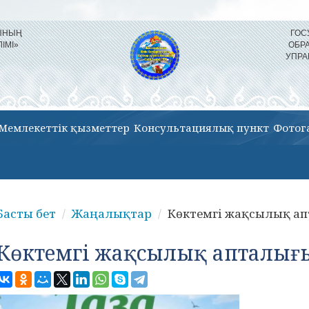
СЫНЫҢ
ГОС
ЛІМІ»
ОБР
УПРА
Мемлекеттік қызметтер
Консультациялық пункт
Фотог
Басты бет
Жаңалықтар
Көктемгі жақсылық а
Көктемгі жақсылық апталығ