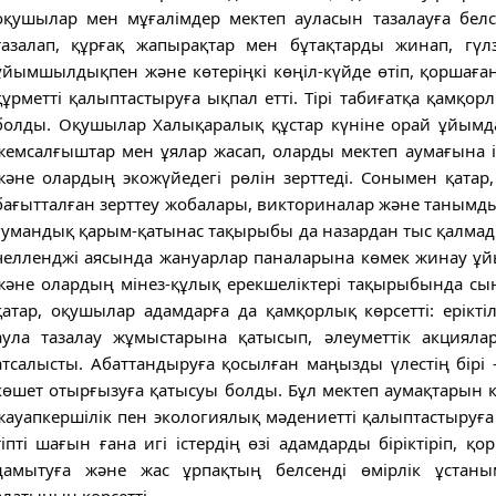
оқушылар мен мұғалімдер мектеп ауласын тазалауға белс
тазалап, құрғақ жапырақтар мен бұтақтарды жинап, гүл
ұйымшылдықпен және көтеріңкі көңіл-күйде өтіп, қоршаған
құрметті қалыптастыруға ықпал етті. Тірі табиғатқа қамқо
болды. Оқушылар Халықаралық құстар күніне орай ұйымд
жемсалғыштар мен ұялар жасап, оларды мектеп аумағына ілд
және олардың экожүйедегі рөлін зерттеді. Сонымен қатар
бағытталған зерттеу жобалары, викториналар және танымдық
гумандық қарым-қатынас тақырыбы да назардан тыс қалмады
челленджі аясында жануарлар паналарына көмек жинау ұй
және олардың мінез-құлық ерекшеліктері тақырыбында сын
қатар, оқушылар адамдарға да қамқорлық көрсетті: еріктіл
аула тазалау жұмыстарына қатысып, әлеуметтік акциял
атсалысты. Абаттандыруға қосылған маңызды үлестің бі
көшет отырғызуға қатысуы болды. Бұл мектеп аумақтарын к
жауапкершілік пен экологиялық мәдениетті қалыптастыруға ы
тіпті шағын ғана игі істердің өзі адамдарды біріктіріп, қ
дамытуға және жас ұрпақтың белсенді өмірлік ұстаны