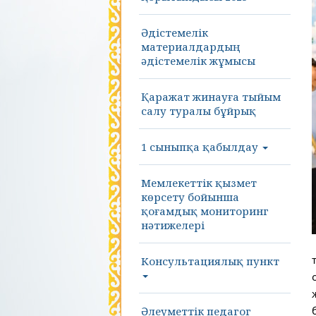
Әдістемелік
материалдардың
әдістемелік жұмысы
Қаражат жинауға тыйым
салу туралы бұйрық
1 сыныпқа қабылдау
Мемлекеттік қызмет
көрсету бойынша
қоғамдық мониторинг
нәтижелері
Консультациялық пункт
Әлеуметтік педагог