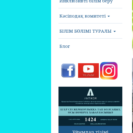
Инклюзивті білім беру
Кәсіподақ комитеті
БІЛІМ БӨЛІМІ ТУРАЛЫ
Блог
Ұйымдар тізімі