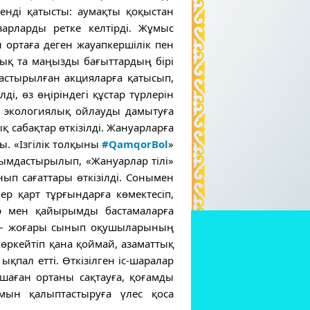
енді қатысты: аумақты қоқыстан
зарларды ретке келтірді. Жұмыс
 ортаға деген жауапкершілік пен
рлық та маңызды бағыттардың бірі
астырылған акцияларға қатысып,
і, өз өңіріндегі құстар түрлерін
, экологиялық ойлауды дамытуға
 сабақтар өткізілді. Жануарларға
. «Ізгілік толқыны
#QamqorBol
»
ымдастырылып, «Жануарлар тілі»
ып сағаттары өткізілді. Сонымен
ер қарт тұрғындарға көмектесіп,
ар мен қайырымды бастамаларға
рі – жоғары сынып оқушыларының
өркейтіп қана қоймай, азаматтық
қпал етті. Өткізілген іс-шаралар
оршаған ортаны сақтауға, қоғамды
мын қалыптастыруға үлес қоса