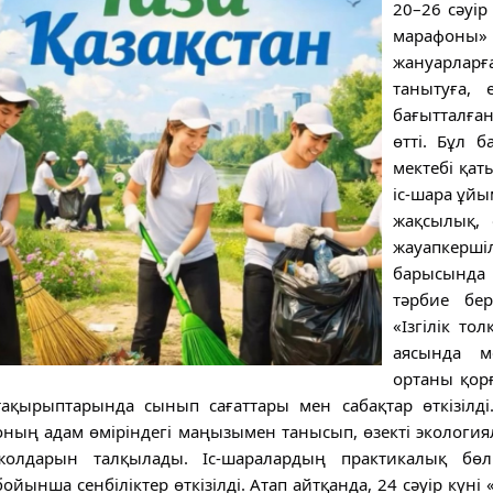
20–26 сәуі
марафоны»
жануарлар
танытуға, е
бағытталға
өтті. Бұл 
мектебі қат
іс-шара ұй
жақсылық, 
жауапкерші
барысында
тәрбие бе
«Ізгілік т
аясында м
ортаны қор
тақырыптарында сынып сағаттары мен сабақтар өткізілд
оның адам өміріндегі маңызымен танысып, өзекті экологи
жолдарын талқылады. Іс-шаралардың практикалық бөлі
бойынша сенбіліктер өткізілді. Атап айтқанда, 24 сәуір күні