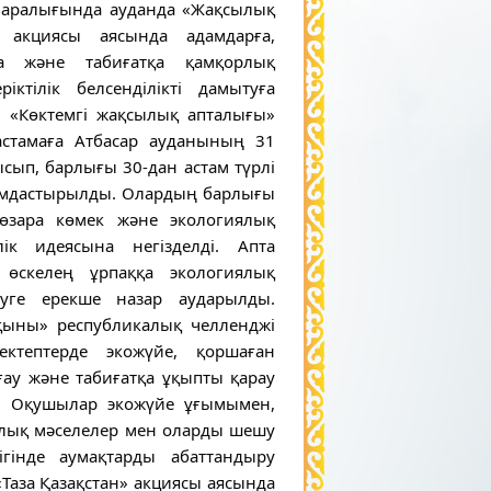
р аралығында ауданда «Жақсылық
 акциясы аясында адамдарға,
ға және табиғатқа қамқорлық
ріктілік белсенділікті дамытуға
н «Көктемгі жақсылық апталығы»
бастамаға Атбасар ауданының 31
ысып, барлығы 30-дан астам түрлі
ымдастырылды. Олардың барлығы
өзара көмек және экологиялық
лік идеясына негізделді. Апта
 өскелең ұрпаққа экологиялық
руге ерекше назар аударылды.
олқыны» республикалық челленджі
ектептерде экожүйе, қоршаған
ғау және табиғатқа ұқыпты қарау
і. Оқушылар экожүйе ұғымымен,
ялық мәселелер мен оларды шешу
гінде аумақтарды абаттандыру
 «Таза Қазақстан» акциясы аясында