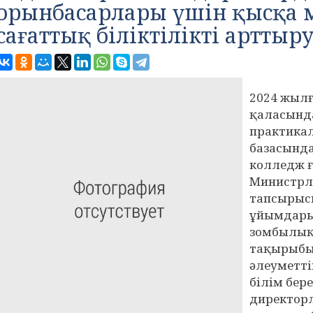
орынбасарлары үшін қысқа м
сағаттық біліктілікті арттыр
2024 жылғ
қаласынд
практика
базасынд
колледж 
Министрлі
тапсырысы
ұйымдары
зомбылық
тақырыбын
әлеуметті
білім бер
директор