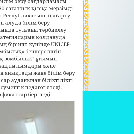
білім беру бағдарламасы
0 сағаттық қысқа мерзімді
н Республикасының ағарту.
 алуда білім беру
тында тұлғаны тәрбиелеу
тратегияларын қолдануда
ың бірінші күнінде UNICEF-
омбылық» бейнеролигін
лық-зомбылық" ұғымын
 заң ғылымдары және
н анықтады және білім беру
ар ауданынан біліктілікті
еуметтік педагог өтеді.
фикаттар беріледі.