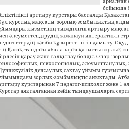
арналған 
бойынша 8
біліктілікті арттыру курстары басталды Қазақста
Бұл курстың мақсаты: зорлық-зомбылықтың алдын
ұйымдары қызметінің тиімділігін арттыру мақса
мен әлеуметтендірудің заманауи интерактивті с
педагогтердің кәсіби құзыреттілігін дамыту. Оқуд
тің Қазақстандағы «Балаларға қатысты зорлық-з
бірлесіп қарау және талқылау болды. Олар "зор
философиялық, психологиялық, әлеуметтанулық,
Дүниежүзілік денсаулық сақтау ұйымы тұрғысына
ұйымындағы зорлық-зомбылықты анықтады. Атбас
арттыру курстарынан 7 педагог-психолог және 1 әл
Курстар аяқталғаннан кейін тыңдаушыларға серти