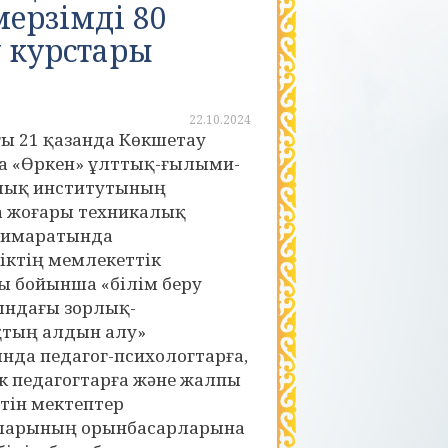
ерзімді 80
у курстары
22.10.2024
ы 21 қазанда Көкшетау
а «Өркен» ұлттық-ғылыми-
лық институтының
а жоғары техникалық
ғимаратында
ктің мемлекеттік
 бойынша «білім беру
ндағы зорлық-
тың алдын алу»
да педагог-психологтарға,
к педагогтарға және жалпы
етін мектептер
ларының орынбасарларына