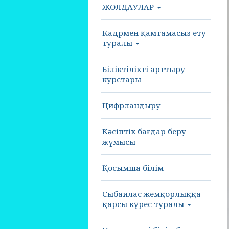
ЖОЛДАУЛАР
Кадрмен қамтамасыз ету
туралы
Біліктілікті арттыру
курстары
Цифрландыру
Кәсіптік бағдар беру
жұмысы
Қосымша білім
Сыбайлас жемқорлыққа
қарсы күрес туралы