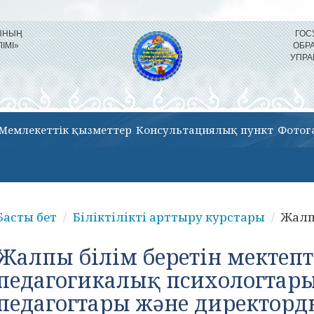
СЫНЫҢ
ГОС
ЛІМІ»
ОБР
УПРА
Мемлекеттік қызметтер
Консультациялық пункт
Фотог
Басты бет
Біліктілікті арттыру курстары
Жалпы
Жалпы білім беретін мектепт
педагогикалық психологтары
педагогтары және директор