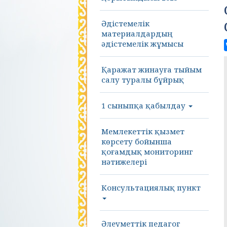
Әдістемелік
материалдардың
әдістемелік жұмысы
Қаражат жинауға тыйым
салу туралы бұйрық
1 сыныпқа қабылдау
Мемлекеттік қызмет
көрсету бойынша
қоғамдық мониторинг
нәтижелері
Консультациялық пункт
Әлеуметтік педагог