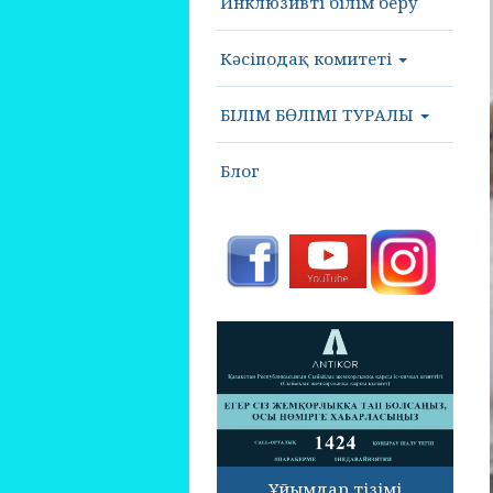
Инклюзивті білім беру
Кәсіподақ комитеті
БІЛІМ БӨЛІМІ ТУРАЛЫ
Блог
Ұйымдар тізімі